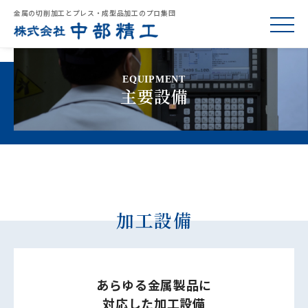
金属の切削加工とプレス・成型品加工のプロ集団
toggle
Skip
to
EQUIPMENT
主要設備
content
加工設備
あらゆる金属製品に
対応した加工設備